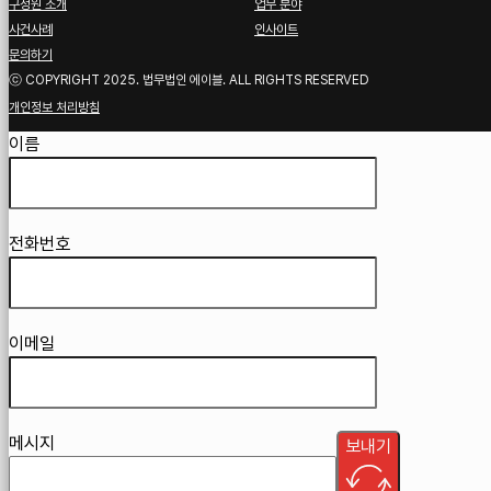
구성원 소개
업무 분야
사건사례
인사이트
문의하기
ⓒ COPYRIGHT 2025. 법무법인 에이블. ALL RIGHTS RESERVED
개인정보 처리방침
Guardian
이름
전화번호
이메일
메시지
보내기