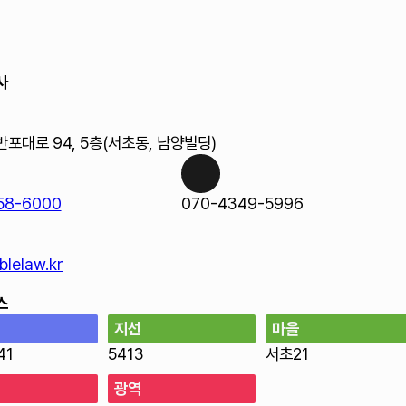
사
반포대로 94, 5층(서초동, 남양빌딩)
58-6000
070-4349-5996
lelaw.kr
스
지선
마을
41
5413
서초21
광역