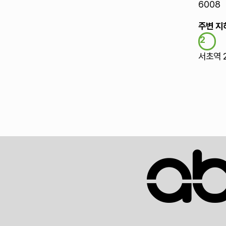
6008
주변 지
2
서초역 