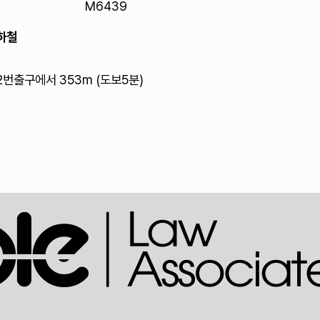
M6439
하철
2번출구에서 353m (도보5분)