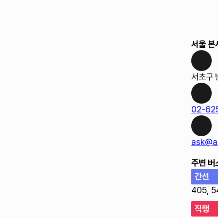
서울 본
서초구 
02-62
ask@ab
주변 버
간선
405, 5
직행