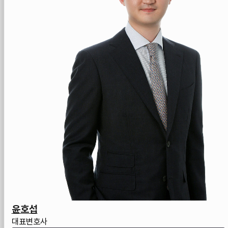
윤호섭
대표변호사