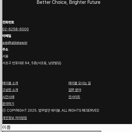
Better Choice, Brighter Future
전화번호
02-6258-6000
이메일
ask@ablelaw.kr
주소
서울
서초구 반포대로 94, 5층(서초동, 남양빌딩)
에이블 소개
에이블 오시는 길
구성원 소개
업무 분야
사건사례
인사이트
문의하기
ⓒ COPYRIGHT 2025. 법무법인 에이블. ALL RIGHTS RESERVED
개인정보 처리방침
Guardian
이름