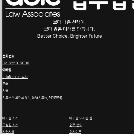
보다 나은 선택이,
보다 밝은 미래를 만듭니다.
Better Choice, Brighter Future
전화번호
02-6258-6000
이메일
ask@ablelaw.kr
주소
서울
서초구 반포대로 94, 5층(서초동, 남양빌딩)
에이블 소개
에이블 오시는 길
구성원 소개
업무 분야
사건사례
인사이트