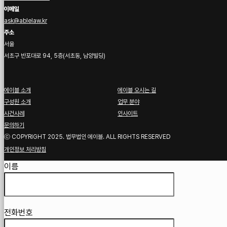
이메일
ask@ablelaw.kr
주소
서울
서초구 반포대로 94, 5층(서초동, 남양빌딩)
에이블 소개
에이블 오시는 길
구성원 소개
업무 분야
사건사례
인사이트
문의하기
ⓒ COPYRIGHT 2025. 법무법인 에이블. ALL RIGHTS RESERVED
개인정보 처리방침
Guardian
이름
전화번호