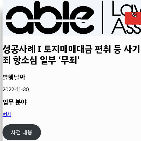
성공사례 I 토지매매대금 편취 등 사기
죄 항소심 일부 ‘무죄’
발행날짜
2022-11-30
업무 분야
형사
사건 내용