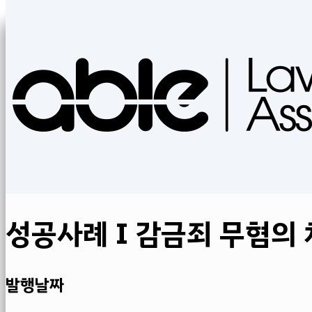
성공사례 I 감금죄 무혐의
발행날짜