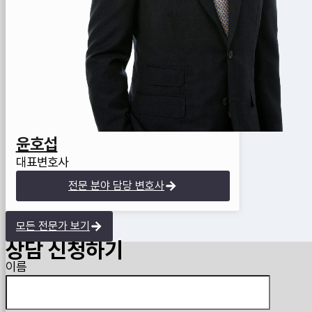
윤호섭
대표변호사
전문 분야 담당 변호사
모든 전문가 보기
상담 신청하기
Guardian
이름