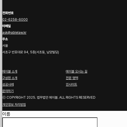
전화번호
02-6258-6000
이메일
ask@ablelaw.kr
주소
서울
서초구 반포대로 94, 5층(서초동, 남양빌딩)
에이블 소개
에이블 오시는 길
구성원 소개
전문 영역
성공사례
인사이트
문의하기
ⓒ COPYRIGHT 2025. 법무법인 에이블. ALL RIGHTS RESERVED
개인정보 처리방침
Guardian
이름